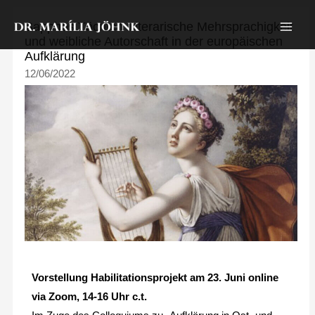
Zum
Sapphos Töchter: Literarische Mehrsprachigkeit
Inhalt
und weibliche Autorschaft in der europäischen
springen
Aufklärung
12/06/2022
Vorstellung Habilitationsprojekt am 23. Juni online
via Zoom, 14-16 Uhr c.t.