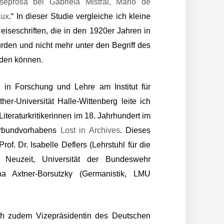
seprosa bei Gabriela Mistral, Mário de
aux
.“ In dieser Studie vergleiche ich kleine
eiseschriften, die in den 1920er Jahren in
rden und nicht mehr unter den Begriff des
rden können.
in Forschung und Lehre am Institut für
her-Universität Halle-Wittenberg leite ich
iteraturkritikerinnen im 18. Jahrhundert im
rbundvorhabens
Lost in Archives
. Dieses
of. Dr. Isabelle Deflers (Lehrstuhl für die
 Neuzeit, Universität der Bundeswehr
 Axtner-Borsutzky (Germanistik, LMU
ch zudem Vizepräsidentin des Deutschen