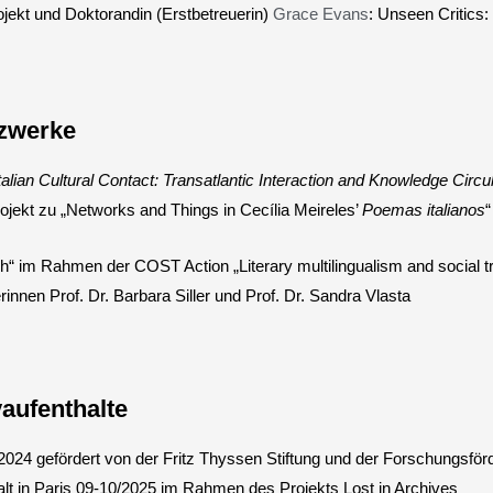
ojekt und Doktorandin (Erstbetreuerin)
Grace Evans
: Unseen Critics
tzwerke
Italian Cultural Contact: Transatlantic Interaction and Knowledge Circu
rojekt zu „Networks and Things in Cecília Meireles’
Poemas italianos
“
ch“ im Rahmen der COST Action „Literary multilingualism and social t
terinnen Prof. Dr. Barbara Siller und Prof. Dr. Sandra Vlasta
aufenthalte
2024 gefördert von der Fritz Thyssen Stiftung und der Forschungsfö
alt in Paris 09-10/2025 im Rahmen des Projekts Lost in Archives