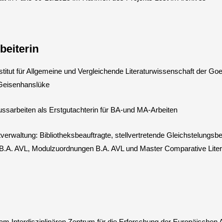
beiterin
stitut für Allgemeine und Vergleichende Literaturwissenschaft der Go
 Geisenhanslüke
ssarbeiten als Erstgutachterin für BA-und MA-Arbeiten
erwaltung: Bibliotheksbeauftragte, stellvertretende Gleichstelungsb
 B.A. AVL, Modulzuordnungen B.A. AVL und Master Comparative Liter
am Interdisziplinären Zentrum für die Erforschung der Europäischen A