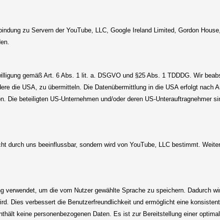
rbindung zu Servern der YouTube, LLC, Google Ireland Limited, Gordon House, 
den.
nwilligung gemäß Art. 6 Abs. 1 lit. a. DSGVO und §25 Abs. 1 TDDDG. Wir beab
re die USA, zu übermitteln. Die Datenübermittlung in die USA erfolgt nach
. Die beteiligten US-Unternehmen und/oder deren US-Unterauftragnehmer s
icht durch uns beeinflussbar, sondern wird von YouTube, LLC bestimmt. Weiter
g verwendet, um die vom Nutzer gewählte Sprache zu speichern. Dadurch wir
d. Dies verbessert die Benutzerfreundlichkeit und ermöglicht eine konsisten
enthält keine personenbezogenen Daten. Es ist zur Bereitstellung einer optim