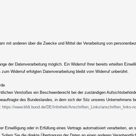
nsam mit anderen über die Zwecke und Mittel der Verarbeitung von personenb
nge der Datenverarbeitung möglich. Ein Widerruf Ihrer bereits erteilten Einwil
s zum Widerruf erfolgten Datenverarbeitung bleibt vom Widerruf unberührt.
rde
chtlichen Verstoßes ein Beschwerderecht bei der zuständigen Aufsichtsbehörd
eauftragte des Bundeslandes, in dem sich der Sitz unseres Unternehmens befin
t:
https://www.bfdi.bund.de/DE/Infothek/Anschriften_Links/anschriften_links-n
er Einwilligung oder in Erfüllung eines Vertrags automatisiert verarbeiten, an
 Sofern Sie die direkte Übertragung der Daten an einen anderen Verantwortlich