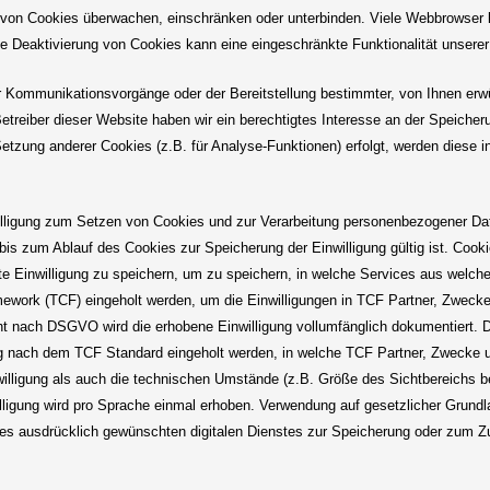
n Cookies überwachen, einschränken oder unterbinden. Viele Webbrowser la
 Deaktivierung von Cookies kann eine eingeschränkte Funktionalität unserer
 Kommunikationsvorgänge oder der Bereitstellung bestimmter, von Ihnen erw
 Betreiber dieser Website haben wir ein berechtigtes Interesse an der Speicher
Setzung anderer Cookies (z.B. für Analyse-Funktionen) erfolgt, werden diese 
illigung zum Setzen von Cookies und zur Verarbeitung personenbezogener D
bis zum Ablauf des Cookies zur Speicherung der Einwilligung gültig ist. Coo
 Einwilligung zu speichern, um zu speichern, in welche Services aus welche
mework (TCF) eingeholt werden, um die Einwilligungen in TCF Partner, Zwec
t nach DSGVO wird die erhobene Einwilligung vollumfänglich dokumentiert. 
ung nach dem TCF Standard eingeholt werden, in welche TCF Partner, Zwecke un
lligung als auch die technischen Umstände (z.B. Größe des Sichtbereichs bei 
illigung wird pro Sprache einmal erhoben. Verwendung auf gesetzlicher Grundla
es ausdrücklich gewünschten digitalen Dienstes zur Speicherung oder zum Zug