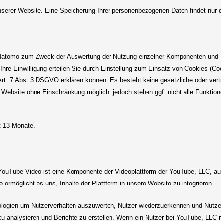
nserer Website. Eine Speicherung Ihrer personenbezogenen Daten findet nur dor
e Matomo zum Zweck der Auswertung der Nutzung einzelner Komponenten und In
hre Einwilligung erteilen Sie durch Einstellung zum Einsatz von Cookies (Co
Art. 7 Abs. 3 DSGVO erklären können. Es besteht keine gesetzliche oder vertra
rer Website ohne Einschränkung möglich, jedoch stehen ggf. nicht alle Funktio
t 13 Monate.
YouTube Video ist eine Komponente der Videoplattform der YouTube, LLC, auf d
o ermöglicht es uns, Inhalte der Plattform in unsere Website zu integrieren.
ogien um Nutzerverhalten auszuwerten, Nutzer wiederzuerkennen und Nutzerpr
zu analysieren und Berichte zu erstellen. Wenn ein Nutzer bei YouTube, LLC r