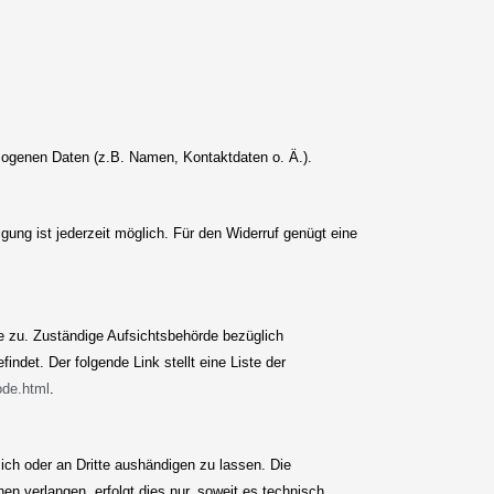
ezogenen Daten (z.B. Namen, Kontaktdaten o. Ä.).
ligung ist jederzeit möglich. Für den Widerruf genügt eine
e zu. Zuständige Aufsichtsbehörde bezüglich
det. Der folgende Link stellt eine Liste der
ode.html
.
 sich oder an Dritte aushändigen zu lassen. Die
en verlangen, erfolgt dies nur, soweit es technisch