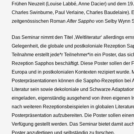
Frühen Neuzeit (Louise Labbé, Anne Dacier) und dem 19.
Charles Swinburne, Paul Verlaine, Charles Baudelaire).
zeitgenössischen Roman
After Sappho
von Selby Wynn S
Das Seminar nimmt den Titel ‚Weltliteratur‘ allerdings erns
Gelegenheit, die globale und postkoloniale Rezeption Sap
Teilnahme erstellt jede*r Teilnehmer*in ein Poster, das s
Rezeption Sapphos beschäftigt. Diese Poster sollen der
Europa und in postkolonialen Kontexten rezipiert wurde.
Posterpräsentationen können die Sappho-Rezeption bei Au
Literatur sein sowie dekoloniale und Schwarze Adaptati
eingeladen, eigenständig ausgehend von ihren eigenen I
nach weiteren Rezeptionsbeispielen in globalen Literatur
Posterpräsentation aufzubereiten. Die Poster sollen einem
Verfügung gestellt werden. Das Seminar bietet damit auch
Poster anzufertigen und selbständig zu forschen.